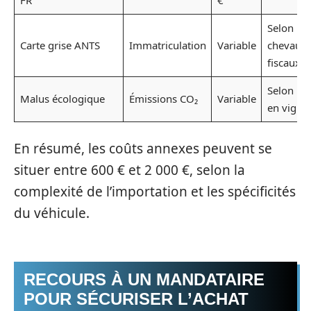
FR
€
Selon
Carte grise ANTS
Immatriculation
Variable
chevaux
fiscaux
Selon ba
Malus écologique
Émissions CO₂
Variable
en vigue
En résumé, les coûts annexes peuvent se
situer entre 600 € et 2 000 €, selon la
complexité de l’importation et les spécificités
du véhicule.
RECOURS À UN MANDATAIRE
POUR SÉCURISER L’ACHAT