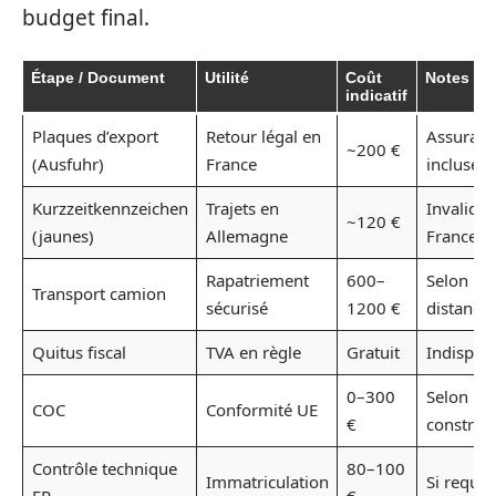
budget final.
Étape / Document
Utilité
Coût
Notes
indicatif
Plaques d’export
Retour légal en
Assuranc
~200 €
(Ausfuhr)
France
incluse
Kurzzeitkennzeichen
Trajets en
Invalide 
~120 €
(jaunes)
Allemagne
France
Rapatriement
600–
Selon
Transport camion
sécurisé
1200 €
distance
Quitus fiscal
TVA en règle
Gratuit
Indispen
0–300
Selon
COC
Conformité UE
€
construc
Contrôle technique
80–100
Immatriculation
Si requis