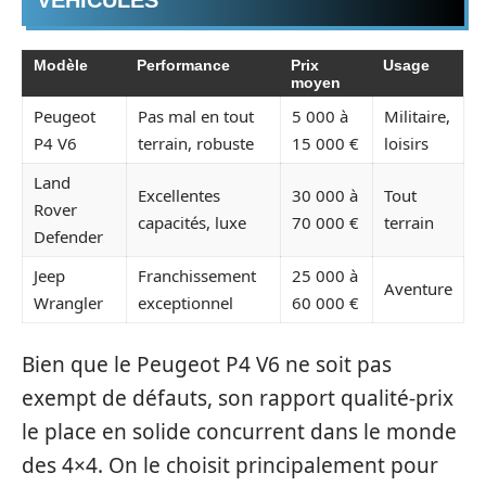
Modèle
Performance
Prix
Usage
moyen
Peugeot
Pas mal en tout
5 000 à
Militaire,
P4 V6
terrain, robuste
15 000 €
loisirs
Land
Excellentes
30 000 à
Tout
Rover
capacités, luxe
70 000 €
terrain
Defender
Jeep
Franchissement
25 000 à
Aventure
Wrangler
exceptionnel
60 000 €
Bien que le Peugeot P4 V6 ne soit pas
exempt de défauts, son rapport qualité-prix
le place en solide concurrent dans le monde
des 4×4. On le choisit principalement pour