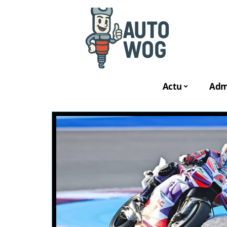
Actu
Admi