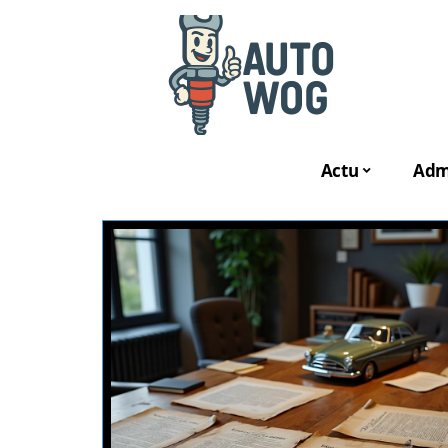
Actu
Admi