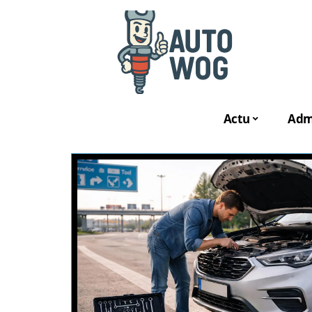
Actu
Admi