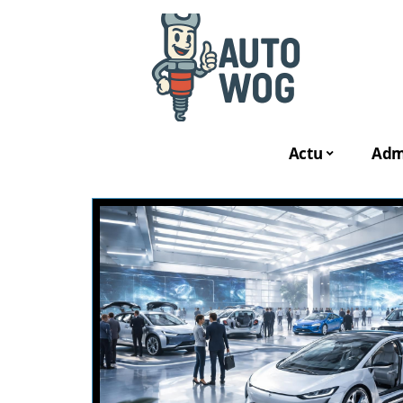
Actu
Admi