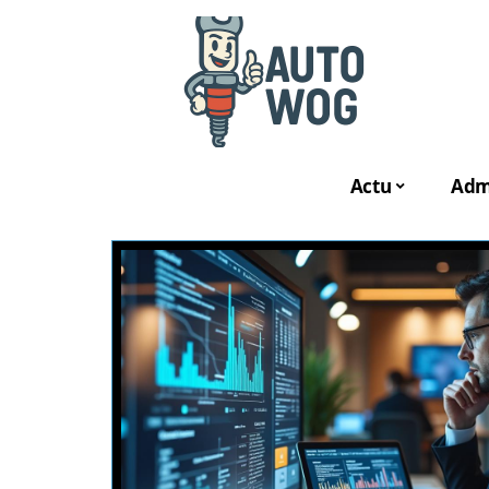
Actu
Admi