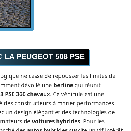
C LA PEUGEOT 508 PSE
logique ne cesse de repousser les limites de
emment dévoilé une
berline
qui réunit
8 PSE 360 chevaux
. Ce véhicule est une
té des constructeurs à marier performances
ec un design élégant et des technologies de
s amateurs de
voitures hybrides
. Pour les
marché des
autos hybrides
suscite un vif intérêt