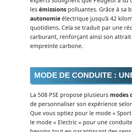
experts soulignent que Peugeot a su 
les
émissions
polluantes. Grâce à sa b
autonomie
électrique jusqu’à 42 kilom
quotidiens. Cela se traduit par une r
carburant, renforçant ainsi son attrai
empreinte carbone.
MODE DE CONDUITE : UN
La 508 PSE propose plusieurs
modes d
de personnaliser son expérience selon
Que vous optiez pour le mode « Sport 
le mode « Electric » pour une conduite
besoins tout en garantissant des sens