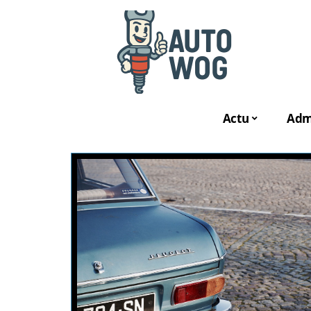
Actu
Admi