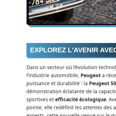
EXPLOREZ L’AVENIR AVE
Dans un secteur où l’évolution techno
l’industrie automobile,
Peugeot
a réc
puissance et durabilité : la
Peugeot 50
démonstration éclatante de la capaci
sportives et
efficacité écologique
. Av
pointe, elle redéfinit les attentes de
experts, cette nouvelle venue sur le 