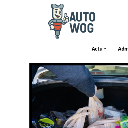
Actu
Admi