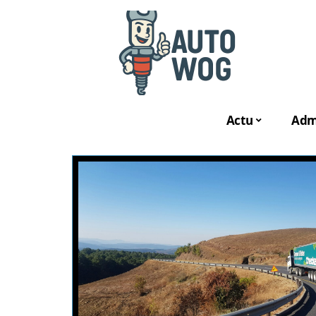
Actu
Admi