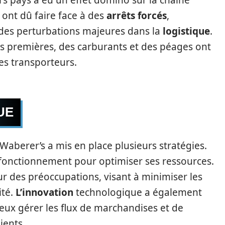
rs pays a eu un effet domino sur la chaîne
ont dû faire face à des
arrêts forcés
,
t des perturbations majeures dans la
logistique
.
s premières, des carburants et des péages ont
es transporteurs.
UE
, Waberer’s a mis en place plusieurs stratégies.
fonctionnement pour optimiser ses ressources.
œur des préoccupations, visant à minimiser les
ité.
L’innovation
technologique a également
ieux gérer les flux de marchandises et de
ients.