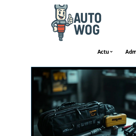
Actu
Admi