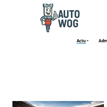
Actu
Admi