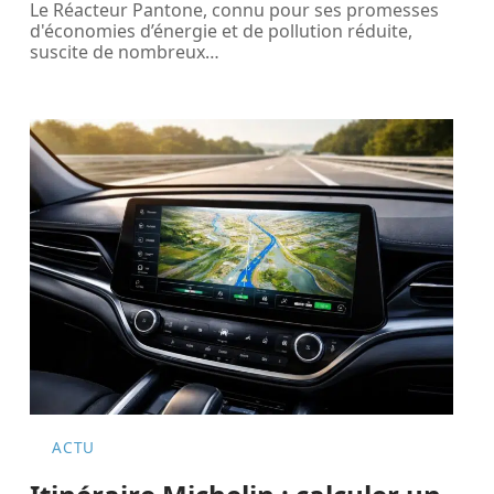
Le Réacteur Pantone, connu pour ses promesses
d'économies d’énergie et de pollution réduite,
suscite de nombreux
…
ACTU